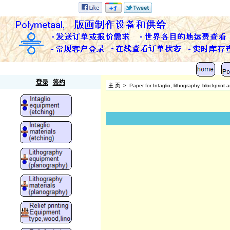
Polymetaal
登录
签约
主 页
>
Paper for Intaglio, lithography, blockprin