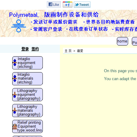
Polymetaal
登录
签约
主 页
>
最爱
On this page you s
You can adapt the 