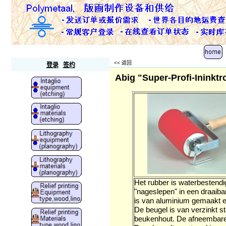
Polymetaal
<<
返回
登录
签约
Abig "Super-Profi-Ininktr
Het rubber is waterbestendig
"nageslepen" in een draaiban
is van aluminium gemaakt en
De beugel is van verzinkt s
beukenhout. De afneembare st