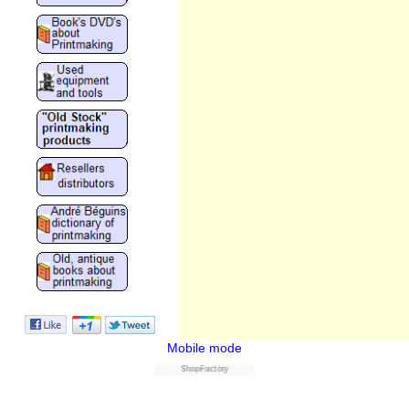
Mobile mode
ShopFactory
Powered by