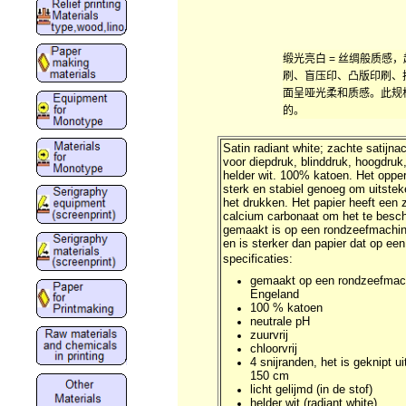
缎光亮白 = 丝绸般质感
刷、盲压印、凸版印刷、
面呈哑光柔和质感。此规格是
的。
Satin radiant white; zachte satijna
voor diepdruk, blinddruk, hoogdruk, 
helder wit. 100% katoen. Het opper
sterk en stabiel genoeg om uitsteke
het drukken. Het papier heeft een 
calcium carbonaat om het te besc
gemaakt is op een rondzeefmachine 
en is sterker dan papier dat op ee
specificaties:
gemaakt op een rondzeefmach
Engeland
100 % katoen
neutrale pH
zuurvrij
chloorvrij
4 snijranden, het is geknipt u
150 cm
licht gelijmd (in de stof)
helder wit (radiant white)