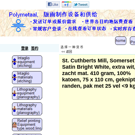
Polymetaal
选 择 一 种 货 币
登录
签约
<< 返回
St. Cuthberts Mill, Somerset
Satin Bright White, extra wit
zacht mat. 410 gram, 100%
katoen, 75 x 110 cm, geknip
randen, pak met 25 vel <9 k