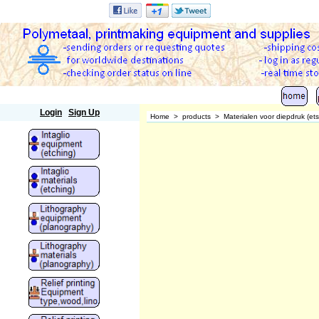
Polymetaal
Login
Sign Up
Home
>
products
>
Materialen voor diepdruk (et