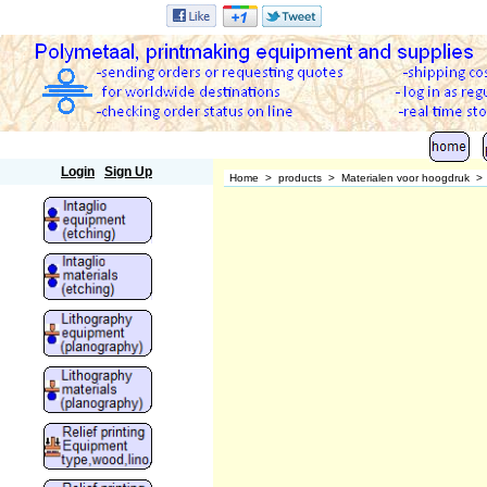
Polymetaal
Login
Sign Up
Home
>
products
>
Materialen voor hoogdruk