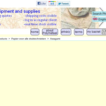
Engli
oducts
>
Papier voor alle druktechnieken
>
Awagami