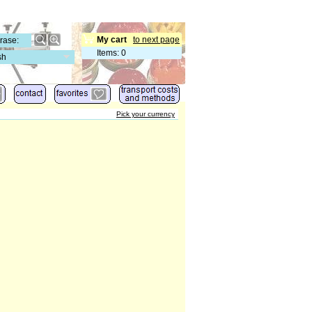
My cart
to next page
Items
:
0
sh
Pick your currency