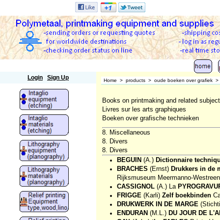
Polymetaal
Login
Sign Up
Home
>
products
>
oude boeken over grafiek
Books on printmaking and related subjec
Livres sur les arts graphiques
Boeken over grafische technieken
8. Miscellaneous
8. Divers
8. Divers
BEGUIN
(A.)
Dictionnaire techniq
BRACHES
(Ernst)
Drukkers in de 
Rijksmuseum Meermanno-Westreenia
CASSIGNOL
(A.) La
PYROGRAVUR
FRIGGE
(Karli)
Zelf boekbinden
Ca
DRUKWERK IN DE MARGE
(Sticht
ENDURAN
(M.L.)
DU JOUR DE L'AN