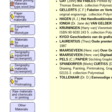
GAY
(John)
the FABLES
Printed by
Thomas Bewick. collection Polymet
GELLERTS
(C.F.)
Fabelen en Vert
original engravings. collection Polym
HAGEN
(A.J.)
Het Handboekbinde
IONGH
(Dr. Jane de)
VAN GELDER 
KRUININGEN
(Harry van) Vierentwi
ISBN 90 6030 243 5. collection Pol
KVGO
Geschiedenis van de grafi
LAURENTIUS
(Theo)
Oude prenten
1987
MAARSEVEEN
(Henc van)
Over Gr
MAARSEVEEN
(Henc van)
Digitaa
PELS
(C.)
PAPIER
Stichting Graphi
SPANDORFER
(Merle)
CURTISS
(
Drawing, Painting, Printmaking, Gr
02131-3. collection Polymetaal.
TOLLENAAR
(Dr. D.)
Eenvoudige s