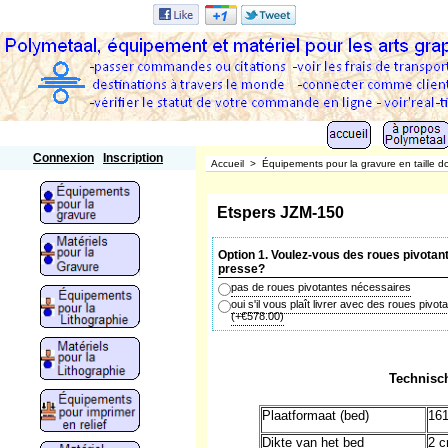
Polymetaal
Connexion
Inscription
Accueil
>
Équipements pour la gravure en taille d
Etspers JZM-150
Option 1. Voulez-vous des roues pivotan
presse?
pas de roues pivotantes nécessaires
oui s'il vous plaît livrer avec des roues pivot
(+
€578.00
)
Technisc
Plaatformaat (bed)
16
Dikte van het bed
2 