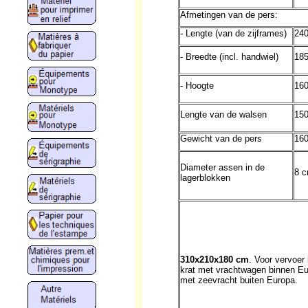
Afmetingen van de pers:
- Lengte (van de zijframes)
24
- Breedte (incl. handwiel)
18
- Hoogte
16
Lengte van de walsen
15
Gewicht van de pers
160
Diameter assen in de
8 
lagerblokken
310x210x180 cm
. Voor vervoer 
krat met vrachtwagen binnen Eu
met zeevracht buiten Europa.