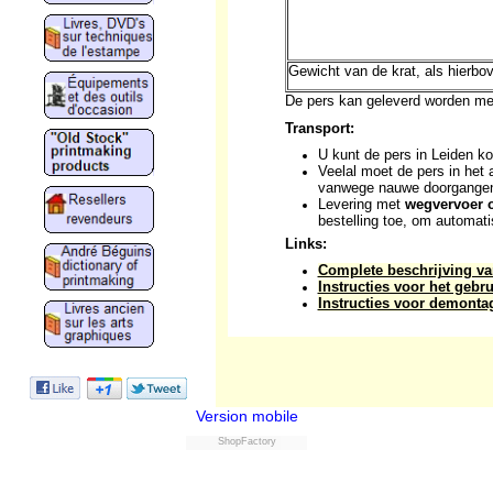
Gewicht van de krat, als hierbo
De pers kan geleverd worden me
Transport:
U kunt de pers in Leiden 
Veelal moet de pers in het
vanwege nauwe doorgangen, 
Levering met
wegvervoer o
bestelling toe, om automatis
Links:
Complete beschrijving va
Instructies voor het gebr
Instructies voor demont
Version mobile
ShopFactory