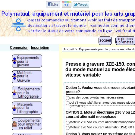
Polymetaal
Connexion
Inscription
Accueil
>
Équipements pour la gravure en taille d
Presse à gravure JZE-150, co
du mode manuel au mode élect
vitesse variable
Option 1. Voulez-vous des roues pivotan
presse?
pas de roues pivotantes nécessaires
oui s'il vous plaît livrer avec des roues pivot
(+
€550.00
)
OPTION 2. Moteur électrique 230 V ou 12
courant alternatif monophasé
Moteur 230 Volt courant alternatif monophas
Moteur 120 Volt courant alternatif (USA) 60
Option 3. Vous voulez un système de feut