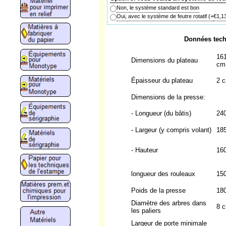
Non, le système standard est bon
Oui, avec le système de feutre rotatif
(+
€1,1
Données tech
161
Dimensions du plateau
cm
Épaisseur du plateau
2 
Dimensions de la presse:
- Longueur (du bâtis)
24
- Largeur (y compris volant)
18
- Hauteur
16
longueur des rouleaux
15
Poids de la presse
18
Diamètre des arbres dans
8 
les paliers
Largeur de porte minimale