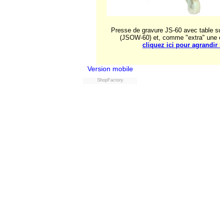
Presse de gravure JS-60 avec table su
(JSOW-60) et, comme "extra" une é
cliquez ici pour agrandir
Version mobile
ShopFactory