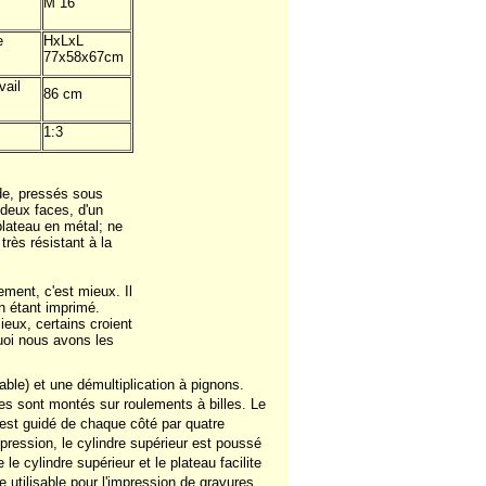
M 16
e
HxLxL
77x58x67cm
vail
86 cm
1:3
ide, pressés sous
 deux faces, d'un
plateau en métal; ne
très résistant à la
ment, c'est mieux. Il
en étant imprimé.
ieux, certains croient
quoi nous avons les
able) et une démultiplication à pignons.
dres sont montés sur roulements à billes. Le
, est guidé de chaque côté par quatre
 pression, le cylindre supérieur est poussé
le cylindre supérieur et le plateau facilite
e utilisable pour l'impression de gravures