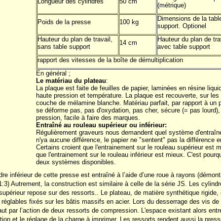
Longueur des cylindres
50 cm
(métrique)
Dimensions de la tabl
Poids de la presse
100 kg
support. Optionel
Hauteur du plan de travail,
Hauteur du plan de tra
14 cm
sans table support
avec table support
rapport des vitesses de la boîte de démultiplication
En général ;
Le matériau du plateau
:
La plaque est faite de feuilles de papier, laminées en résine liqu
haute pression et température. La plaque est recouverte, sur les
couche de mélamine blanche. Matériau parfait, par rapport à un 
se déforme pas, pas d'oxydation, pas cher, sécure (= pas lourd), 
pression, facile à faire des marques.
Entraîné au rouleau supérieur ou inférieur:
Régulièrement graveurs nous demandent quel système d'entraîne
n'ya aucune différence, le papier ne "sentent" pas la différence 
Certains croient que l'entrainement sur le rouleau supérieur est m
que l'entrainement sur le rouleau inférieur est mieux. C'est pour
deux systèmes disponibles.
dre inférieur de cette presse est entraîné à l’aide d’une roue à rayons (démont
1:3) Autrement, la construction est similaire à celle de la série JS. Les cylin
 supérieur repose sur des ressorts.. Le plateau, de matière synthétique rigide
 réglables fixés sur les bâtis massifs en acier. Lors du desserrage des vis de
aut par l’action de deux ressorts de compression. L'espace existant alors entre 
ction et le réglage de la charge à imprimer. Les ressorts rendent aussi la press