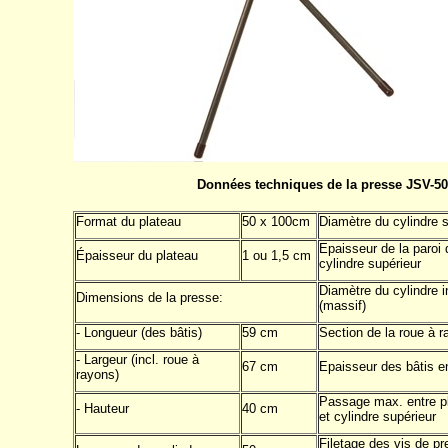
Données techniques de la presse JSV-50
Format du plateau
50 x 100cm
Diamètre du cylindre 
Epaisseur de la paroi 
Épaisseur du plateau
1 ou 1,5 cm
cylindre supérieur
Diamètre du cylindre i
Dimensions de la presse:
(massif)
- Longueur (des bâtis)
59 cm
Section de la roue à 
- Largeur (incl. roue à
67 cm
Epaisseur des bâtis e
rayons)
Passage max. entre p
- Hauteur
40 cm
et cylindre supérieur
Filetage des vis de pr