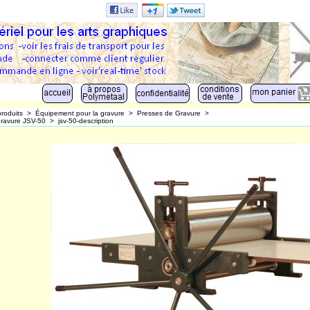
produits
>
Équipement pour la gravure
>
Presses de Gravure
>
gravure JSV-50
>
jsv-50-description