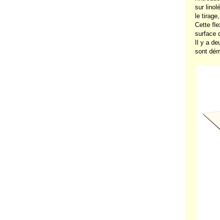
sur lino
le tirage
Cette fle
surface 
Il y a d
sont dém