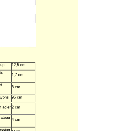
sup.
12,5 cm
du
1,7 cm
nf.
8 cm
rayons
95 cm
n acier
2 cm
lateau
4 cm
ession