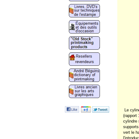
Le cylin
(rapport 
cylindre
supports
vert le h
l'introdu