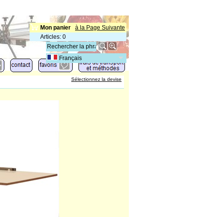
Mon panier
à la Page Suivante
Articles
:
0
Français
Sélectionnez la devise