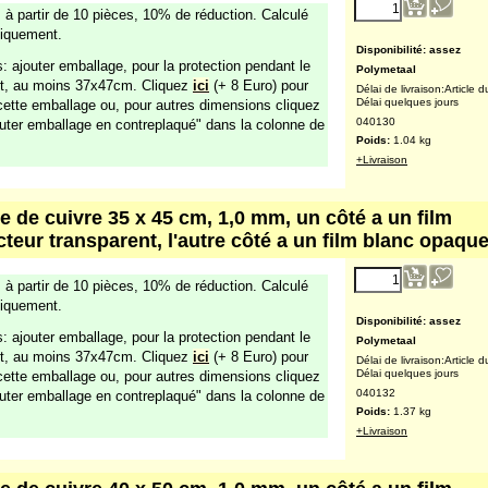
Poids:
0.52
kg
+Livraison
e de cuivre 24 x 30 cm, 1,0 mm, un côté a un film
cteur transparent, l'autre côté a un film blanc opaqu
21.08
€
 à partir de 10 pièces, 10% de réduction. Calculé
(excl. TVA )
iquement.
: ajouter emballage, pour la protection pendant le
rt, au moins 26x32cm. Cliquez
ici
(+ 5 Euro) pour
Disponibilité
: assez
 cette emballage ou, pour autres dimensions cliquez
Polymetaal
outer emballage en contreplaqué" dans la colonne de
Délai de livraison:
Article d
Délai quelques jours
040128
Poids:
0.62
kg
+Livraison
e de cuivre 30 x 40 cm, 1,0 mm, un côté a un film
cteur transparent, l'autre côté a un film blanc opaqu
35.15
€
 à partir de 10 pièces, 10% de réduction. Calculé
(excl. TVA )
iquement.