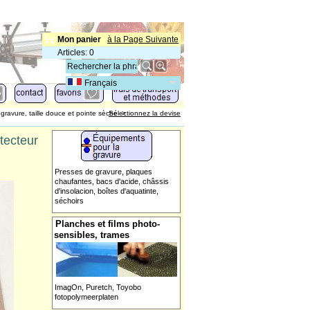
Mon panier
à la Page Suivante
Articles
:
0
Français
gravure, taille douce et pointe sèche
Sélectionnez la devise
>
tecteur
Presses de gravure, plaques
chaufantes, bacs d'acide, châssis
d'insolacion, boîtes d'aquatinte,
séchoirs
Planches et films photo-
sensibles, trames
ImagOn, Puretch, Toyobo
fotopolymeerplaten