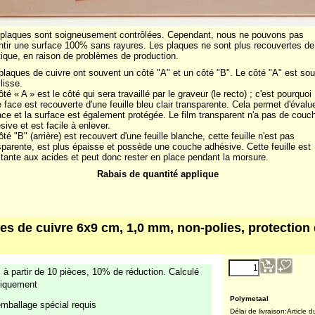
plaques sont soigneusement contrôlées. Cependant, nous ne pouvons pas
ntir une surface 100% sans rayures. Les plaques ne sont plus recouvertes de
tique, en raison de problèmes de production.
plaques de cuivre ont souvent un côté "A" et un côté "B". Le côté "A" est so
lisse.
ôté « A » est le côté qui sera travaillé par le graveur (le recto) ; c'est pourquoi
e face est recouverte d'une feuille bleu clair transparente. Cela permet d'évalue
ace et la surface est également protégée. Le film transparent n'a pas de couc
sive et est facile à enlever.
ôté "B" (arrière) est recouvert d'une feuille blanche, cette feuille n'est pas
sparente, est plus épaisse et possède une couche adhésive. Cette feuille est
stante aux acides et peut donc rester en place pendant la morsure.
Rabais de quantité applique
es de cuivre 6x9 cm, 1,0 mm, non-polies, protection
2.26
€
 à partir de 10 pièces, 10% de réduction. Calculé
(excl. TVA )
iquement
mballage spécial requis