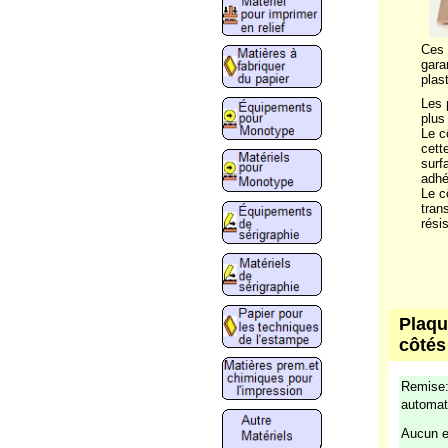
Ces 
gara
plas
Les 
plus 
Le c
cett
surf
adhé
Le c
tran
rési
Plaqu
côtés
Remise:
automat
Aucun e