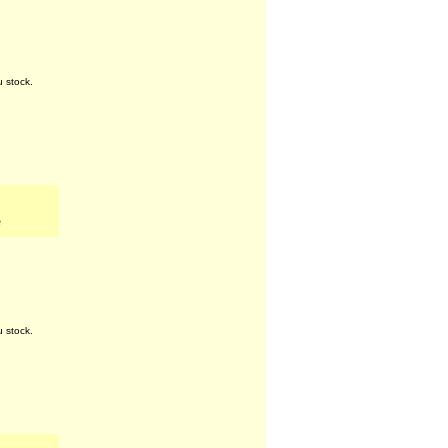
e
u stock.
e