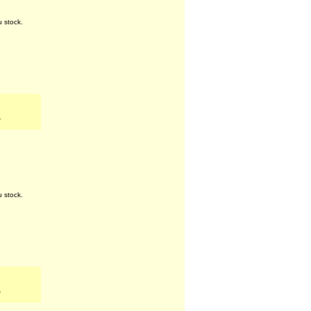
u stock.
e
u stock.