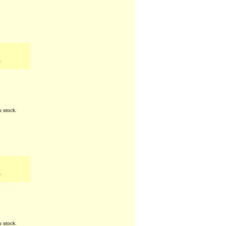
e
u stock.
e