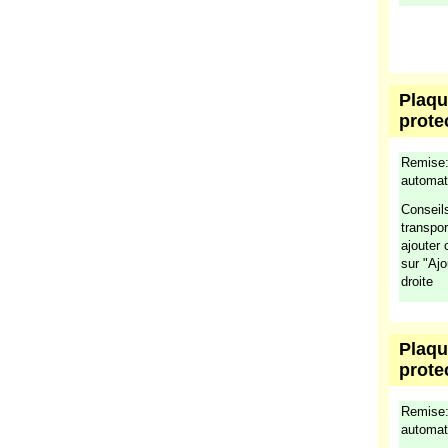
Plaqu
prote
Remise:
automat
Aucun e
Plaqu
prote