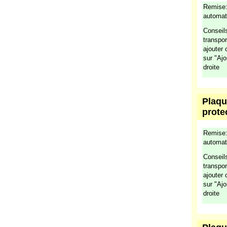
Plaqu
prote
Remise:
automat
Conseils
transpo
ajouter
sur "Aj
droite
Plaqu
prote
Remise:
automat