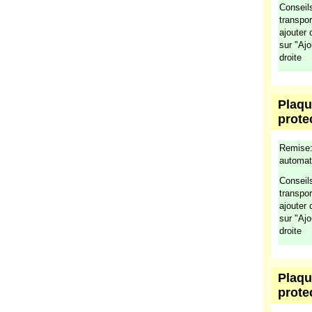
Remise:
automat
Conseils
transpo
ajouter
sur "Aj
droite
Plaqu
prote
Remise:
automat
Conseils
transpo
ajouter
sur "Aj
droite