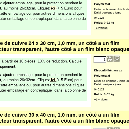
14.64
€
 à partir de 10 pièces, 10% de réduction. Calculé
(excl. TVA )
iquement.
: ajouter emballage, pour la protection pendant le
rt, au moins 26x32cm. Cliquez
ici
(+ 5 Euro) pour
Disponibilité
: assez
 cette emballage ou, pour autres dimensions cliquez
Polymetaal
outer emballage en contreplaqué" dans la colonne de
Délai de livraison:
Article d
Délai quelques jours
040124
Poids:
0.43
kg
+Livraison
e de cuivre 20 x 30 cm, 1,0 mm, un côté a un film
cteur transparent, l'autre côté a un film blanc opaqu
17.57
€
 à partir de 10 pièces, 10% de réduction. Calculé
(excl. TVA )
iquement.
: ajouter emballage, pour la protection pendant le
rt, au moins 26x32cm. Cliquez
ici
(+ 5 Euro) pour
Disponibilité
: assez
 cette emballage ou, pour autres dimensions cliquez
Polymetaal
outer emballage en contreplaqué" dans la colonne de
Délai de livraison:
Article d
Délai quelques jours
040126