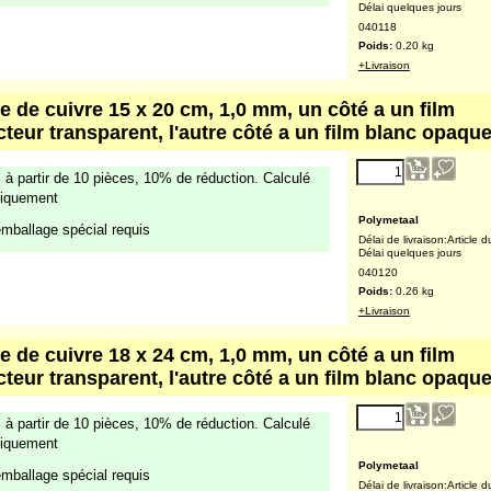
+Livraison
e de cuivre 13 x 18 cm, 1,0 mm, un côté a un film
cteur transparent, l'autre côté a un film blanc opaqu
7.34
€
 à partir de 10 pièces, 10% de réduction. Calculé
(excl. TVA )
iquement
mballage spécial requis
Polymetaal
Délai de livraison:
Article d
Délai quelques jours
040118
Poids:
0.20
kg
+Livraison
e de cuivre 15 x 20 cm, 1,0 mm, un côté a un film
cteur transparent, l'autre côté a un film blanc opaqu
9.41
€
 à partir de 10 pièces, 10% de réduction. Calculé
(excl. TVA )
iquement
mballage spécial requis