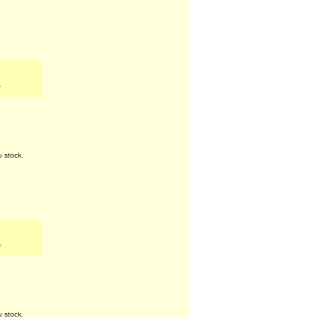
u stock.
e
u stock.