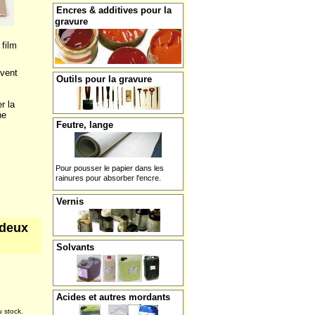
Encres & additives pour la
gravure
 film
uvent
Outils pour la gravure
r la
he
Feutre, lange
Pour pousser le papier dans les
rainures pour absorber l'encre.
Vernis
 deux
Solvants
Acides et autres mordants