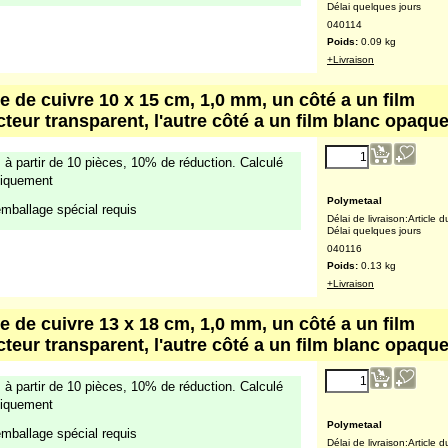
3.39
€
 à partir de 10 pièces, 10% de réduction. Calculé
(excl. TVA )
iquement
mballage spécial requis
Polymetaal
Délai de livraison:
Article d
Délai quelques jours
040114
Poids:
0.09
kg
+Livraison
e de cuivre 10 x 15 cm, 1,0 mm, un côté a un film
cteur transparent, l'autre côté a un film blanc opaqu
4.71
€
 à partir de 10 pièces, 10% de réduction. Calculé
(excl. TVA )
iquement
mballage spécial requis
Polymetaal
Délai de livraison:
Article d
Délai quelques jours
040116
Poids:
0.13
kg