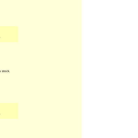
u stock.
e
u stock.
e