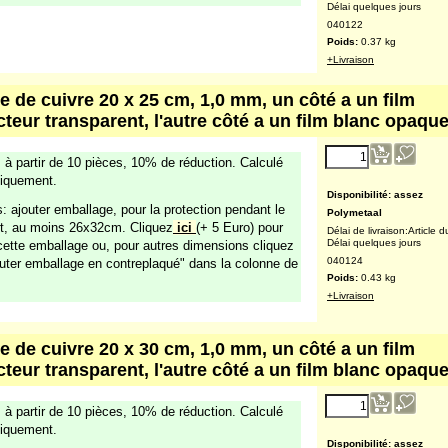
Polymetaal
Délai de livraison:
Article d
Délai quelques jours
040120
Poids:
0.26
kg
+Livraison
e de cuivre 18 x 24 cm, 1,0 mm, un côté a un film
cteur transparent, l'autre côté a un film blanc opaqu
13.56
€
 à partir de 10 pièces, 10% de réduction. Calculé
(excl. TVA )
iquement
mballage spécial requis
Polymetaal
Délai de livraison:
Article d
Délai quelques jours
040122
Poids:
0.37
kg
+Livraison
e de cuivre 20 x 25 cm, 1,0 mm, un côté a un film
cteur transparent, l'autre côté a un film blanc opaqu