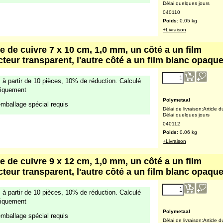
Polymetaal
Délai de livraison:
Article d
Délai quelques jours
040110
Poids:
0.05
kg
+Livraison
e de cuivre 7 x 10 cm, 1,0 mm, un côté a un film
cteur transparent, l'autre côté a un film blanc opaqu
2.56
€
 à partir de 10 pièces, 10% de réduction. Calculé
(excl. TVA )
iquement
mballage spécial requis
Polymetaal
Délai de livraison:
Article d
Délai quelques jours
040112
Poids:
0.06
kg
+Livraison
e de cuivre 9 x 12 cm, 1,0 mm, un côté a un film
cteur transparent, l'autre côté a un film blanc opaqu