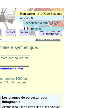
Mon panier
à la Page Suivante
Articles
:
0
Français
ue
Sélectionnez la devise
matière synthétique.
s avec des boules en
aluminium et des
 les années 1990 par
es Z*Acryl, plaques
Les plaques de polyester pour
lithographie
Alternatif pour les pierres litho et les plaques