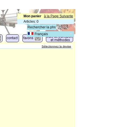
Mon panier
à la Page Suivante
Articles
:
0
Français
Sélectionnez la devise