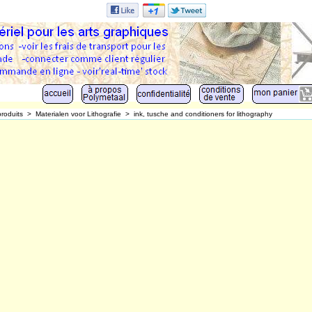
produits
>
Materialen voor Lithografie
>
ink, tusche and conditioners for lithography