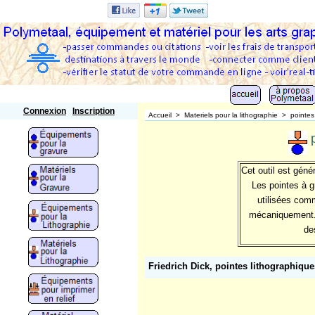
Polymetaal
Connexion
Inscription
Accueil
>
Materiels pour la lithographie
>
pointes
Cet outil est géné
Les pointes à g
utilisées com
mécaniquement. E
de
Friedrich Dick, pointes lithographique