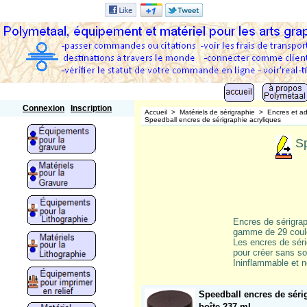
Polymetaal
Connexion
Inscription
Accueil
>
Matériels de sérigraphie
>
Encres et ad
Speedball encres de sérigraphie acryliques
Sp
Encres de sérigrap
gamme de 29 couleu
Les encres de sérig
pour créer sans sou
Ininflammable et n
Speedball encres de sérig
boîte 237 ml