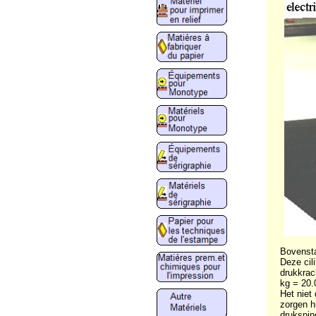
Bovensta
Deze cil
drukkrac
kg = 20.
Het niet
zorgen h
drukspin