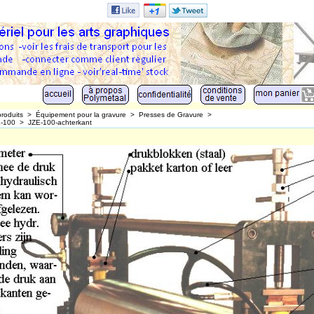
produits
>
Équipement pour la gravure
>
Presses de Gravure
>
E-100
>
JZE-100-achterkant