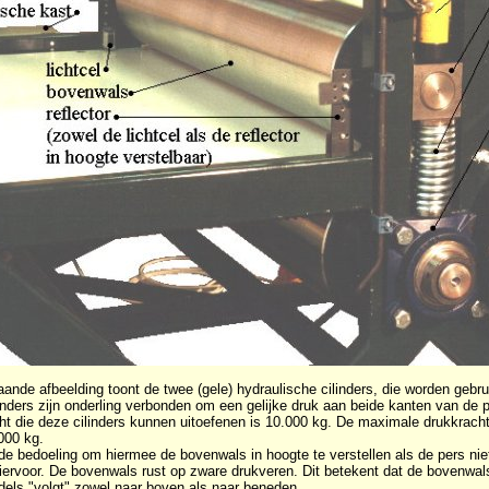
ande afbeelding toont de twee (gele) hydraulische cilinders, die worden gebr
inders zijn onderling verbonden om een gelijke druk aan beide kanten van de
ht die deze cilinders kunnen uitoefenen is 10.000 kg. De maximale drukkrach
000 kg.
 de bedoeling om hiermee de bovenwals in hoogte te verstellen als de pers nie
iervoor. De bovenwals rust op zware drukveren. Dit betekent dat de bovenwal
dels "volgt" zowel naar boven als naar beneden.