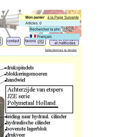
Mon panier
à la Page Suivante
Articles
:
0
Français
Sélectionnez la devise