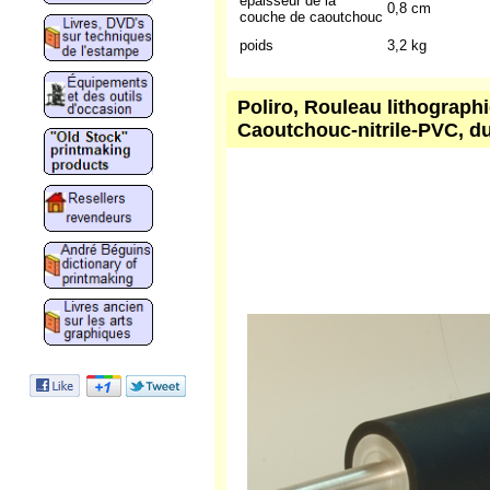
épaisseur de la
0,8 cm
couche de caoutchouc
poids
3,2 kg
Poliro, Rouleau lithograph
Caoutchouc-nitrile-PVC, du