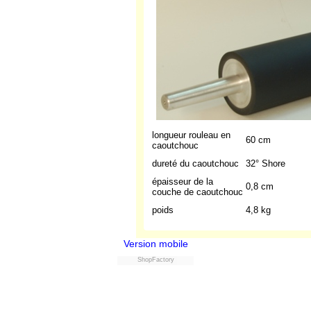
longueur rouleau en
60 cm
caoutchouc
dureté du caoutchouc
32° Shore
épaisseur de la
0,8 cm
couche de caoutchouc
poids
4,8 kg
Version mobile
ShopFactory