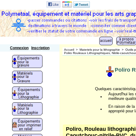
Polymetaal
Connexion
Inscription
Accueil
>
Materiels pour la lithographie
>
Outils 
Poliro Rouleaux Lithographiques, Nitrile-caoutcho
Poliro R
Quelques caractéristiqu
Aujourd'hui les
meilleure qualit
En raison de la 
approprié pour l
Poliro, Rouleau lithograph
Caoutchouc-nitrile-PVC, du