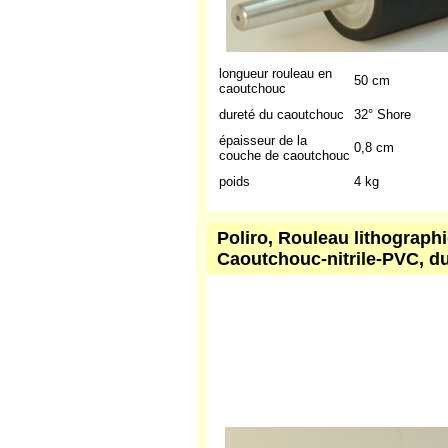
longueur rouleau en
50 cm
caoutchouc
dureté du caoutchouc
32° Shore
épaisseur de la
0,8 cm
couche de caoutchouc
poids
4 kg
Poliro, Rouleau lithograph
Caoutchouc-nitrile-PVC, du