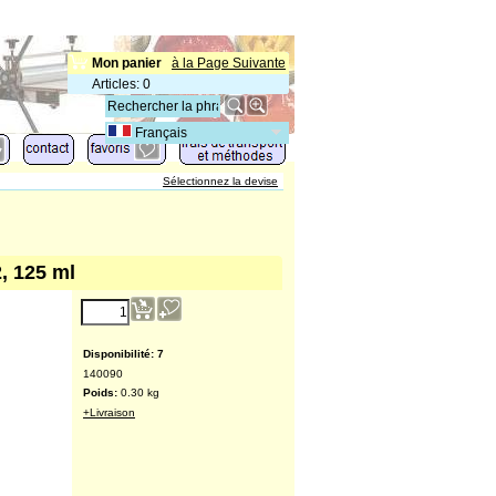
Mon panier
à la Page Suivante
Articles
:
0
Français
Sélectionnez la devise
2, 125 ml
Disponibilité
: 7
140090
Poids:
0.30
kg
+Livraison