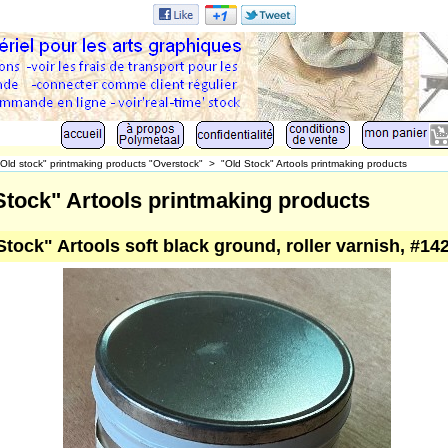
"Old stock" printmaking products "Overstock"
>
"Old Stock" Artools printmaking products
Stock" Artools printmaking products
Stock" Artools soft black ground, roller varnish, #14