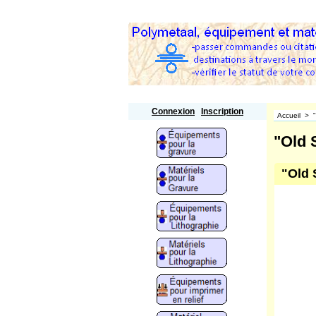
Polymetaal
Connexion
Inscription
Accueil
>
"Old 
"Old 