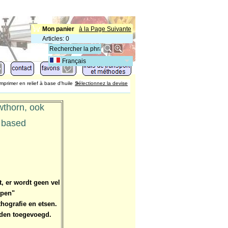
Mon panier
à la Page Suivante
Articles
:
0
Français
mprimer en relief à base d'huile
>
Sélectionnez la devise
wthorn, ook
l based
t, er wordt geen vel
Open"
thografie en etsen.
orden toegevoegd.