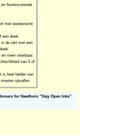
e en fluorescerende
of met wasbenzine
of een doek.
 in de inkt met een
 doek.
n en meer vloeibaar.
chtechtheid van 5 of
 is heel helder van
e moeten opvallen.
tioners for Hawthorn "Stay Open Inks"