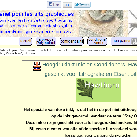
Matériels pour l'impression en relief
>
Encres et additives pour imprimer en relief
>
Encres pour i
tay Open Inks", oil based
Hoogdrukinkt Inkt en Conditioners, Ha
geschikt voor Lithografie en Etsen, oi
Het speciale van deze inkt, is dat het in de pot niet uitdroog
op de inkt gevormd, vandaar de term "Stay 
Deze inkten zijn geschikt voor alle hoogdruktechnieken, li
Bij etsen dient er wat olie of de speciale lijnzaad-gel w
Ideaal o.a. voor Carborundum-drukken