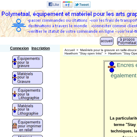
Polymetaal
Connexion
Inscription
Accueil
>
Matériels pour la gravure en taille-douce
Hawthorn "Stay open Inks"
>
Hawthorn "Stay Ope
Encres e
également p
La particulari
terme "Stay
techniques, la