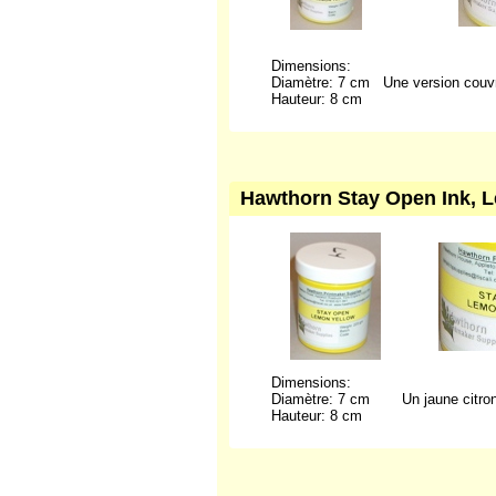
Dimensions:
Diamètre: 7 cm
Une version couvr
Hauteur: 8 cm
Hawthorn Stay Open Ink, Le
Dimensions:
Diamètre: 7 cm
Un jaune citron 
Hauteur: 8 cm