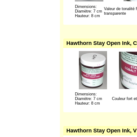
Dimensions:
Valeur de tonalité 
Diamètre: 7 cm
transparente
Hauteur: 8 cm
Hawthorn Stay Open Ink, Cob
Dimensions:
Diamètre: 7 cm
Couleur fort e
Hauteur: 8 cm
Hawthorn Stay Open Ink, Vir