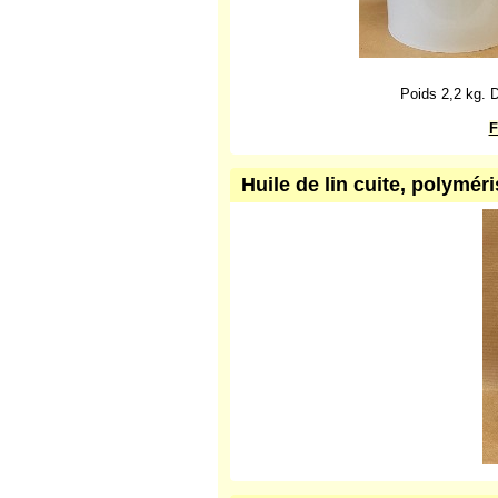
Poids 2,2 kg. 
F
Huile de lin cuite, polyméris