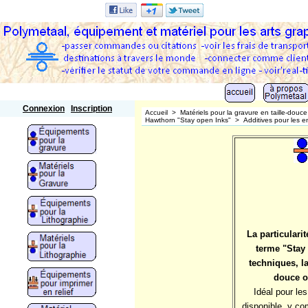
Polymetaal
Connexion
Inscription
Accueil
>
Matériels pour la gravure en taille-douce
Hawthorn "Stay open Inks"
>
Additives pour les 
La particulari
terme "Stay
techniques, la
douce on
Idéal pour le
disponible, y co