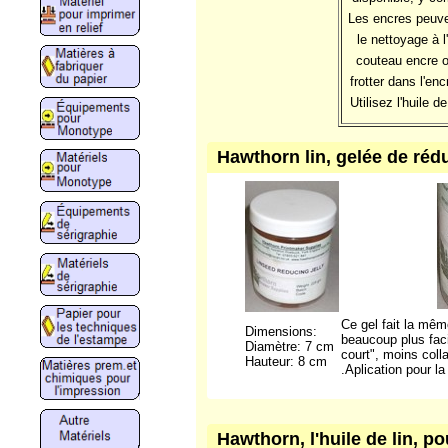
Les encres peuve
le nettoyage à 
couteau encre ou
frotter dans l'en
Utilisez l'huile d
Hawthorn lin, gelée de réd
Ce gel fait la même
Dimensions:
beaucoup plus facil
Diamètre: 7 cm
court", moins coll
Hauteur: 8 cm
.Aplication pour la
Hawthorn, l'huile de lin, po