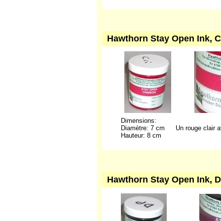
Hawthorn Stay Open Ink, Cr
Dimensions:
Diamètre: 7 cm
Un rouge clair 
Hauteur: 8 cm
Hawthorn Stay Open Ink, De