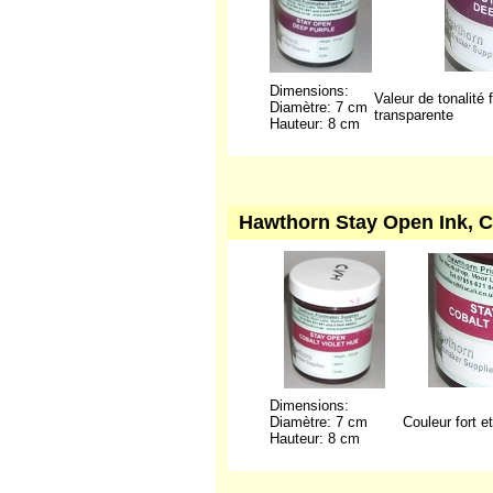
Dimensions:
Valeur de tonalité 
Diamètre: 7 cm
transparente
Hauteur: 8 cm
Hawthorn Stay Open Ink, Cob
Dimensions:
Diamètre: 7 cm
Couleur fort e
Hauteur: 8 cm