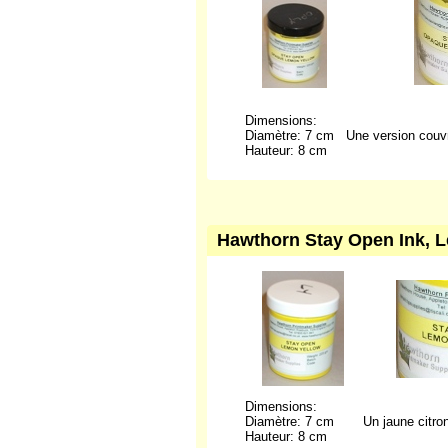
Dimensions:
Diamètre: 7 cm
Une version couvr
Hauteur: 8 cm
Hawthorn Stay Open Ink, Le
Dimensions:
Diamètre: 7 cm
Un jaune citron 
Hauteur: 8 cm