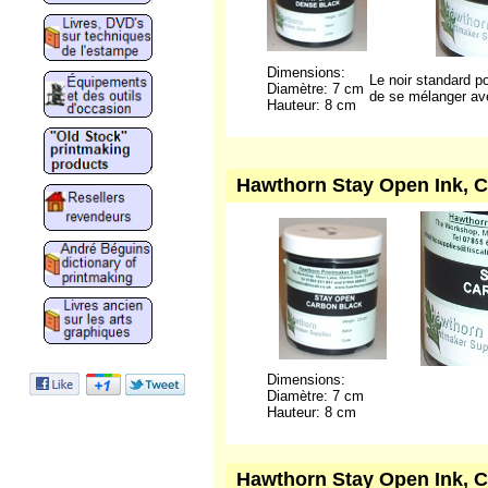
Dimensions:
Le noir standard po
Diamètre: 7 cm
de se mélanger ave
Hauteur: 8 cm
Hawthorn Stay Open Ink, Ca
Dimensions:
Diamètre: 7 cm
Hauteur: 8 cm
Hawthorn Stay Open Ink, Ch