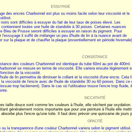
ESSUYAGE
ge des encres Charbonnel est plus ou moins facile selon leur viscosité et le
utilisé.
 noirs sont difficiles à essuyer du fait de leur taux de poises élevé. Les
 contiennent toutes une huile de standolie à 30 poises. Certaines nuances
 Bleu de Prusse seront difficiles à essuyer en raison du pigment. Pour
r l'essuyage il suffit de mélanger un peu d'huile de lin à la nuance avant de
uer sur la plaque et de chauffer la plaque (essentiellement en période hivernale)
CONSISTANCE
stance des couleurs Charbonnel est identique du tube 60ml au pot de 400ml. L
arbonnel se mesure en terme de viscosité. Elle variera ensuite légèrement en 
 fonction de la viscosité.
d'huile de lin permettra de diminuer le collant et la viscosité d'une encre. Cela 
 la viscosité de l'encre avec de l'huile de standolie 30 ou 60 poises. Dans ce c
s'essuie trop facilement). Dans le cas où l'utilisateur trouve l'encre trop fluide,
ente.
SICCATIVITÉ
es taille douce sont comme les couleurs à l'huile, elle sèchent par oxydation.
étant généralement moins importante que pour une peinture à l'huile elle mett
r absorbe plus l'encre qu'une toile. Il faut donc prévoir une quinzaine de jours 
OPACITÉ
é ou la transparence d'une couleur Charbonnel variera selon le pigment utilisé.