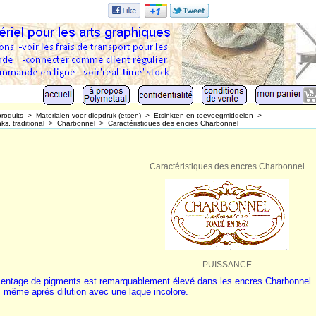
produits
>
Materialen voor diepdruk (etsen)
>
Etsinkten en toevoegmiddelen
>
ks, traditional
>
Charbonnel
>
Caractéristiques des encres Charbonnel
Caractéristiques des encres Charbonnel
PUISSANCE
entage de pigments est remarquablement élevé dans les encres Charbonnel. C
, même après dilution avec une laque incolore.