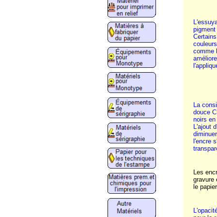
L'essuya
pigment 
Certains
couleurs
comme le
améliore
l'appliq
La consi
douce Ch
noirs en
L'ajout 
diminuer
l'encre 
transpar
Les encr
gravure 
le papie
L'opacit