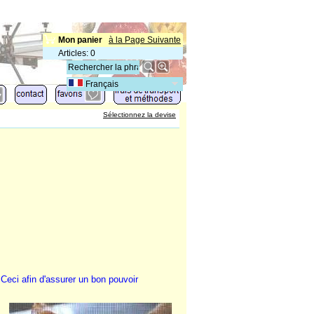
Mon panier
à la Page Suivante
Articles
:
0
Français
Sélectionnez la devise
eci afin d'assurer un bon pouvoir