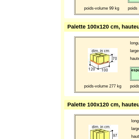
poids-volume 99 kg
poids
Palette 100x120 cm, haute
long
large
haute
espa
poids-volume 277 kg
poid
Palette 100x120 cm, haute
long
larg
haut