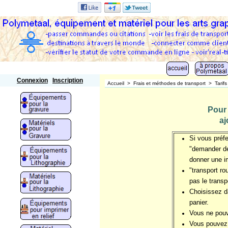
Polymetaal
Connexion
Inscription
Accueil
>
Frais et méthodes de transport
>
Tarif
Pour 
aj
Si vous préfe
"demander de
donner une im
"transport ro
pas le transp
Choisissez da
panier.
Vous ne pouve
Vous pouvez a