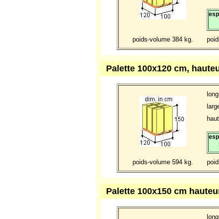
esp
poids-volume 384 kg.
poid
Palette 100x120 cm, haute
long
larg
haut
esp
poids-volume 594 kg.
poid
Palette 100x150 cm hauteu
long