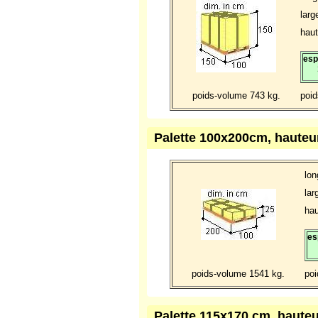
larg
haut
esp
poids-volume 743 kg.
poid
Palette 100x200cm, hauteu
lon
lar
hau
es
poids-volume 1541 kg.
poi
Palette 115x170 cm. haute