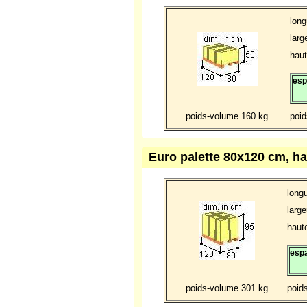
long
larg
haut
esp
poids-volume 160 kg.
poid
Euro palette 80x120 cm, h
long
large
haute
espa
poids-volume 301 kg
poid