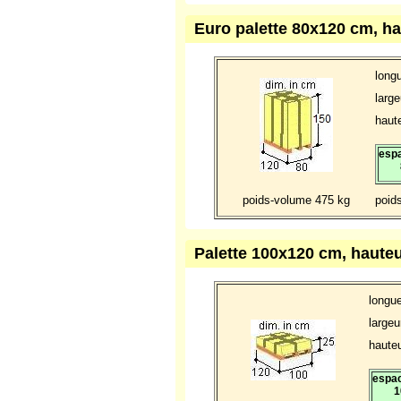
Euro palette 80x120 cm, h
long
large
haute
espa
poids-volume 475 kg
poid
Palette 100x120 cm, haute
longu
largeu
hauteu
espac
1