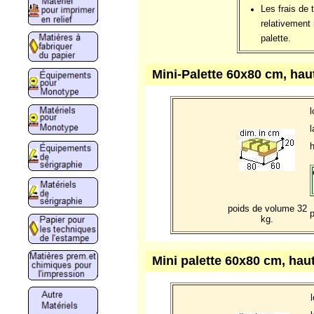
Les frais de 
relativement 
palette.
Mini-Palette 60x80 cm, hau
l
h
poids de volume 32
kg.
Mini palette 60x80 cm, hau