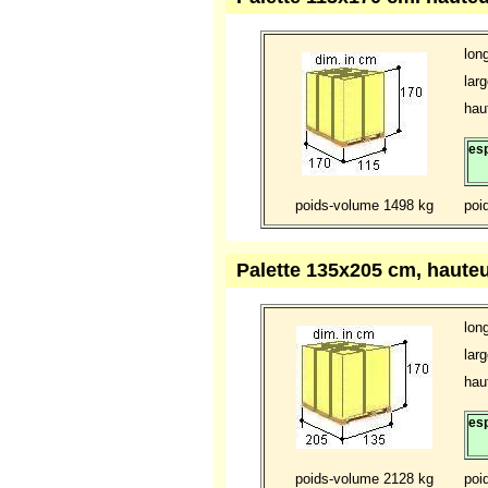
lon
larg
haut
esp
poids-volume 1498 kg
poi
Palette 135x205 cm, haute
lon
larg
haut
esp
poids-volume 2128 kg
poi