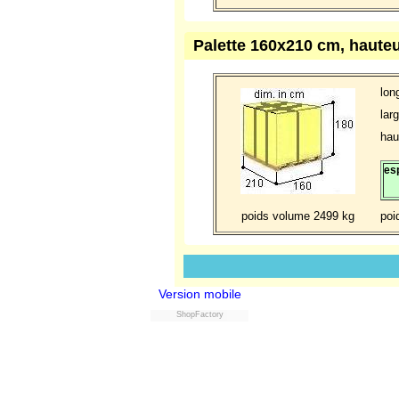
Palette 160x210 cm, haute
lon
lar
hau
es
poids volume 2499 kg
poi
Version mobile
ShopFactory
Powered by