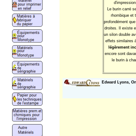
d'impression.
Le burin carré s
rhombique et t
profondément que 
droites. Il existe 
un silon double av
effets similaires
légèrement incu
encore sont davan
le burin à ch
Edward Lyons, Ong