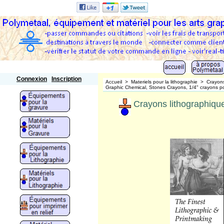
Polymetaal
Connexion
Inscription
Accueil
>
Materiels pour la lithographie
>
Crayons
Graphic Chemical, Stones Crayons, 1/4" crayons po
Crayons lithographiqu