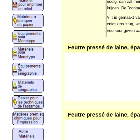
nodig, dan zal me
krijgen. De "conta
Vilt is gemaakt va
enigszins stug, wa
voorkeur geven aa
Feutre pressé de laine, ép
Feutre pressé de laine, ép