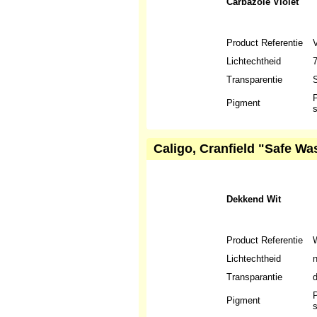
Carbazole Violet
Product Referentie
Lichtechtheid
Transparentie
S
P
Pigment
s
Caligo, Cranfield "Safe Wa
Dekkend Wit
Product Referentie
Lichtechtheid
n
Transparantie
P
Pigment
s