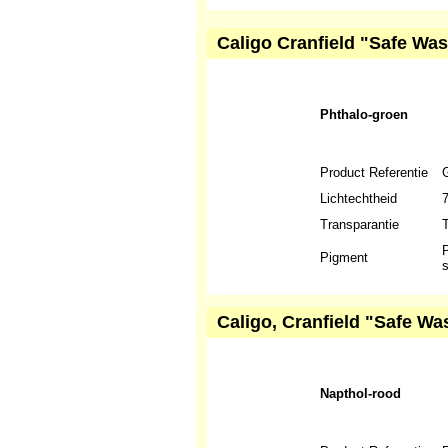
Caligo Cranfield "Safe Was
Phthalo-groen
Product Referentie
Lichtechtheid
Transparantie
T
P
Pigment
s
Caligo, Cranfield "Safe Wa
Napthol-rood