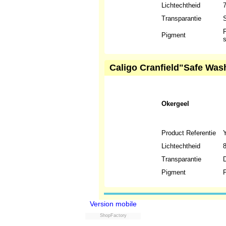
Lichtechtheid
Transparantie
S
P
Pigment
s
Caligo Cranfield"Safe Wash
Okergeel
Product Referentie
Lichtechtheid
Transparantie
Pigment
P
Version mobile
ShopFactory
Powered by