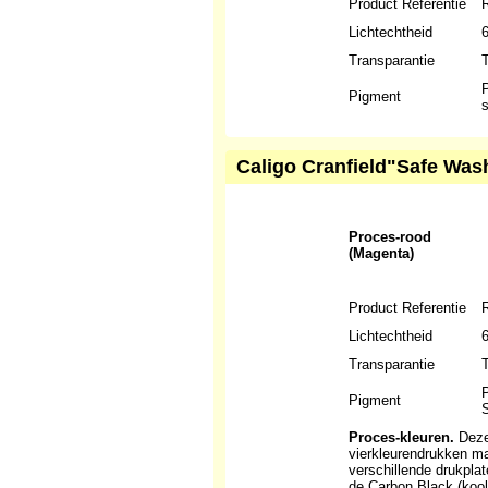
Product Referentie
Lichtechtheid
Transparantie
T
P
Pigment
s
Caligo Cranfield"Safe Was
Proces-rood
(Magenta)
Product Referentie
Lichtechtheid
6
Transparantie
T
P
Pigment
S
Proces-kleuren.
Deze 
vierkleurendrukken m
verschillende drukpla
de Carbon Black (kool