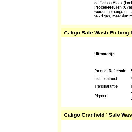
de Carbon Black (kool
Proces-kleuren
(Cyaa
worden gemengd om ee
te krijgen, meer dan 
Caligo Safe Wash Etching I
Ultramarijn
Product Referentie
Lichtechtheid
Transparantie
T
P
Pigment
S
Caligo Cranfield "Safe Was