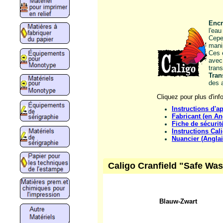
Encr
l'eau
Cepe
mani
Ces e
avec
tran
Tran
des 
Cliquez pour plus d'inf
Instructions d'a
Fabricant (en An
Fiche de sécurit
Instructions Cal
Nuancier (Angla
Caligo Cranfield "Safe Was
Blauw-Zwart