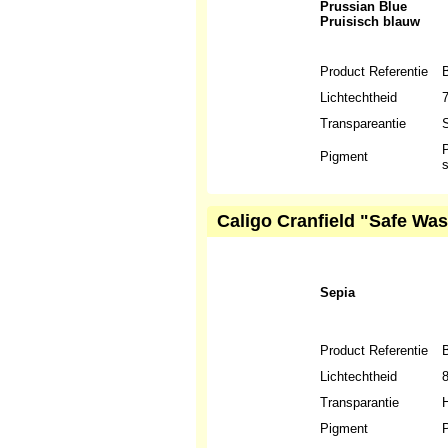
Prussian Blue
Pruisisch blauw
Product Referentie
Lichtechtheid
Transpareantie
S
P
Pigment
s
Caligo Cranfield "Safe Was
Sepia
Product Referentie
Lichtechtheid
Transparantie
H
Pigment