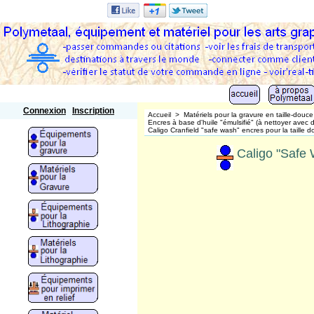
Polymetaal
Connexion
Inscription
Accueil
>
Matériels pour la gravure en taille-douce
Encres à base d'huile "émulsifié" (à nettoyer ave
Caligo Cranfield "safe wash" encres pour la taille 
Caligo "Safe 