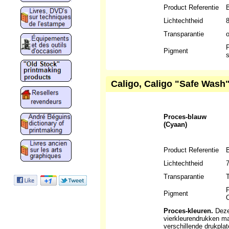
Product Referentie
Lichtechtheid
Transparantie
o
P
Pigment
s
Caligo, Caligo "Safe Wash"
Proces-blauw
(Cyaan)
Product Referentie
Lichtechtheid
Transparantie
T
P
Pigment
O
Proces-kleuren.
Deze 
vierkleurendrukken m
verschillende drukpla