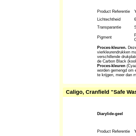
Product Referentie
Lichtechtheid
6
Transparantie
S
P
Pigment
O
Proces-kleuren.
Deze 
vierkleurendrukken m
verschillende drukpla
de Carbon Black (kool
Proces-kleuren
(Cyaa
worden gemengd om ee
te krijgen, meer dan 
Caligo, Cranfield "Safe Wa
Diarylide-geel
Product Referentie