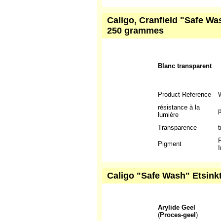
Caligo, Cranfield "Safe Was
250 grammes
Blanc transparent
Product Reference
résistance à la
p
lumière
Transparence
t
P
Pigment
I
Caligo "Safe Wash" Etsinkt
Arylide Geel
(
Proces-geel
)