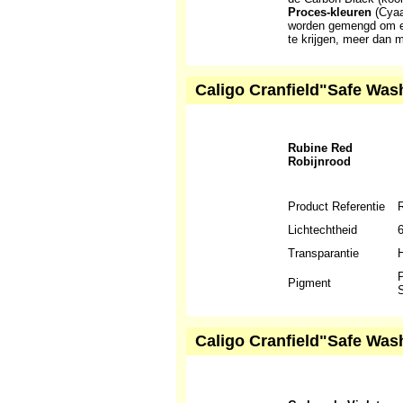
Proces-kleuren
(Cyaa
worden gemengd om ee
te krijgen, meer dan 
Caligo Cranfield"Safe Wash
Rubine Red
Robijnrood
Product Referentie
Lichtechtheid
Transparantie
H
P
Pigment
S
Caligo Cranfield"Safe Wash