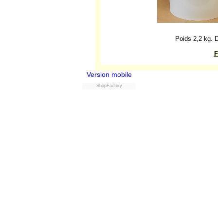
Poids 2,2 kg. 
F
Version mobile
ShopFactory