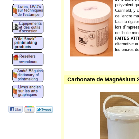
Le Cranfield
polyvalent qu
Cranfield, y 
de l'encre ma
facilite égale
lors d'impress
de l'huile m
FAITES ATT
alternative a
les encres de
Carbonate de Magnésium 