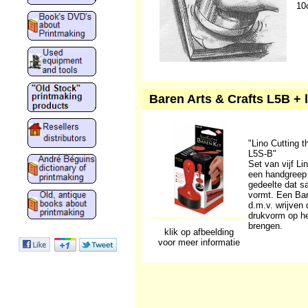
10
Baren Arts & Crafts L5B + 
"Lino Cutting t
L5S-B"
Set van vijf Li
een handgreep
gedeelte dat 
vormt. Een Bar
d.m.v. wrijven 
drukvorm op he
brengen.
klik op afbeelding
voor meer informatie