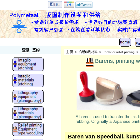
Polymetaal
登录
签约
主 页
>
凸版印刷材料
>
Tools for relief printing
Barens, printing 
A baren is used to transfer the ink
rubbing. Originally a Japanese print
Baren van Speedball, kunst