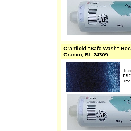
Cranfield "Safe Wash" Hoc
Gramm, BL 24309
Tran
PB27
Troc