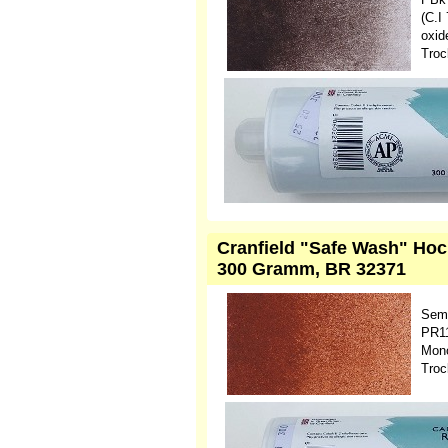
(C.I
oxid
Troc
Cranfield "Safe Wash" Hoc
300 Gramm, BR 32371
Semi
PR11
Mono
Troc