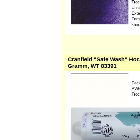
Troc
Unse
Exte
Farb
krei
Cranfield "Safe Wash" Hoc
Gramm, WT 83391
Dec
PW6 
Troc