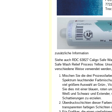
7722
Troc
zusätzliche Information
Siehe auch RDC 63827 Caligo Safe Wa
Safe Wash Relief Process Yellow. Unse
verschiedene Weise verwendet werden,
Mischen Sie die drei Prozessfarbe
Spektrum leuchtender Farbmischung
viel größere Auswahl an Grün-, Vio
Sie dies mit einer blauen, roten 
Weiß und Schwarz und Extender, 
Schattierungen zu erzielen.
Überdruckschichten dieser Farben
transparenten farbigen Schichten 
Für Grafiker, die einen vierfarbi