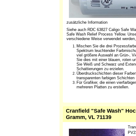
zusätzliche Information
Siehe auch RDC 63827 Caligo Safe Wa
Safe Wash Relief Process Yellow. Unse
verschiedene Weise verwendet werden,
Mischen Sie die drei Prozessfarbe
Spektrum leuchtender Farbmischun
viel größere Auswahl an Grün-, Vio
Sie dies mit einer blauen, roten 
Sie Weiß und Schwarz und Extend
Schattierungen zu erzielen.
Überdruckschichten dieser Farben
transparenten farbigen Schichten 
Für Grafiker, die einen vierfarb
mehreren Platten zu erstellen.
Cranfield "Safe Wash" Hoch
Gramm, VL 71139
Tran
PV23