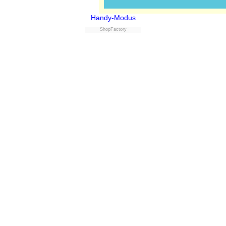
Handy-Modus
ShopFactory
Powered by