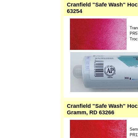
Cranfield "Safe Wash" Hoc
63254
Tran
PR57
Troc
Cranfield "Safe Wash" Hoc
Gramm, RD 63266
Semi
PR11