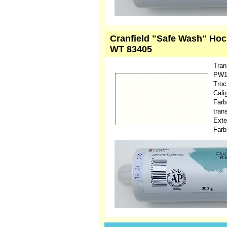
Cranfield "Safe Wash" Hoc
WT 83405
Tran
PW18
Troc
Cali
Farb
tran
Exte
Farb