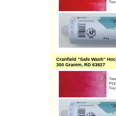
Troc
Cranfield "Safe Wash" Hoc
300 Gramm, RD 63827
Tran
PV19
Troc