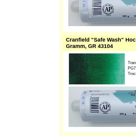
Cranfield "Safe Wash" Hoc
Gramm, GR 43104
Tran
PG7 
Troc