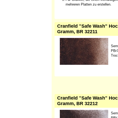
mehreren Platten zu erstellen.
Cranfield "Safe Wash" Hoc
Gramm, BR 32211
Sem
PBr7
Troc
Cranfield "Safe Wash" Hoc
Gramm, BR 32212
Sem
PBk7