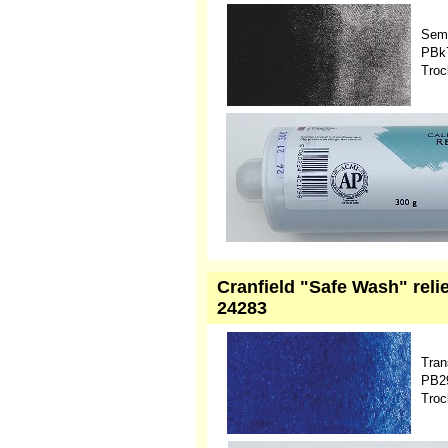
Sem
PBk7
Troc
Cranfield "Safe Wash" reli
24283
Tran
PB29
Troc