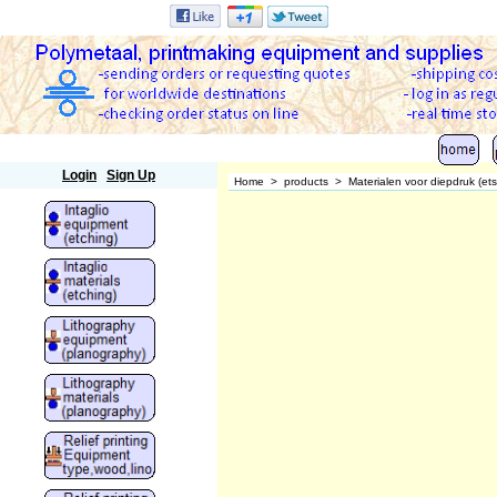
Polymetaal
Login
Sign Up
Home
>
products
>
Materialen voor diepdruk (et