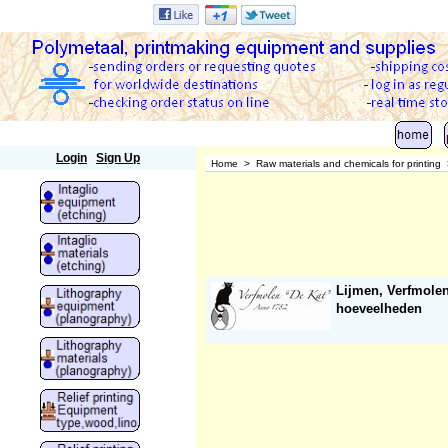
Polymetaal
Login
Sign Up
Home
>
Raw materials and chemicals for printing
Lijmen, Verfmolen
hoeveelheden