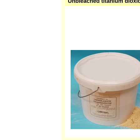
Unbleached titanium dioxide