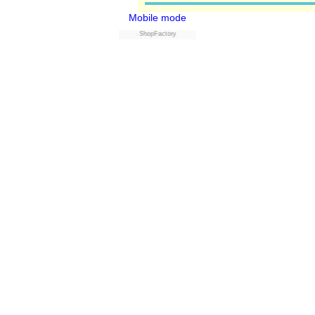
Mobile mode
ShopFactory
Powered by