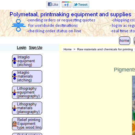
Polymetaal
Login
Sign Up
Home
>
Raw materials and chemicals for printing
Pigments