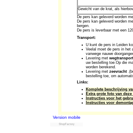
Gewicht van de krat, als hierbo
De pers kan geleverd worden me
De pers kan geleverd worden met
bergen.
De pers is leverbaar met een 12
Transport:
U kunt de pers in Leiden 
Veelal moet de pers in het
vanwege nauwe doorgangen, 
Levering met
wegtranspor
uw bestelling toe.Op die ma
worden berekend.
Levering met
zeevracht
.(b
bestelling toe, om automatis
Links:
Komplete beschrijving va
Extra grote foto van deze
Instructies voor het gebr
Instructies voor demont
Version mobile
ShopFactory