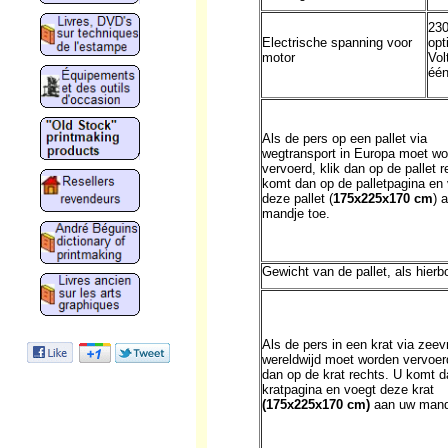
230
Electrische spanning voor
opt
motor
Volt
één
Als de pers op een pallet via
wegtransport in Europa moet wo
vervoerd, klik dan op de pallet r
komt dan op de palletpagina en
deze pallet (
175x225x170 cm
) 
mandje toe.
Gewicht van de pallet, als hier
Als de pers in een krat via zeev
wereldwijd moet worden vervoerd
dan op de krat rechts. U komt d
kratpagina en voegt deze krat
(175x225x170 cm)
aan uw mand