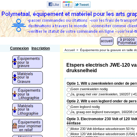
Polymetaal
Connexion
Inscription
Accueil
>
Équipements pour la gravure en taille d
Etspers electrisch JWE-120 va
druksnelheid
Optie 1. Wilt u zwenkwielen onder de per
Geen zwenkwielen nodig
Ja, graag met vier zwenkwielen, 160207
(+
€
Optie 2. Wilt u een legbord onder de per
Geen legbord nodig
Ja, graag een legbord toevoegen, 160208
(+
Optie 3. Electromotor 230 Volt of 120 Vol
éénfase
Motor 230 Volt éénfase wisselstroom 50 Hz
Motor 120 Volt éénfase wisselstroom (USA) 