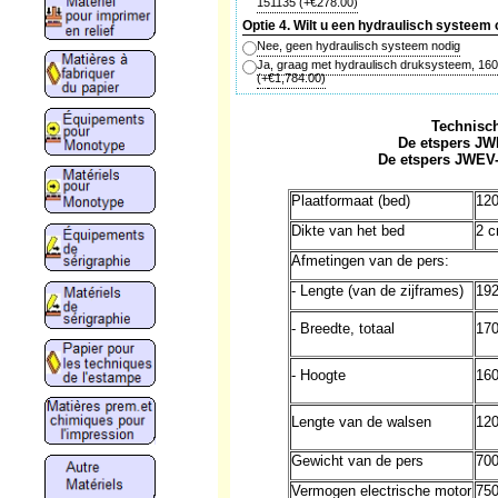
151135
(+
€278.00
)
Optie 4. Wilt u een hydraulisch systeem
Nee, geen hydraulisch systeem nodig
Ja, graag met hydraulisch druksysteem, 16
(+
€1,784.00
)
Technisc
De etspers JWE
De etspers JWEV-
Plaatformaat (bed)
12
Dikte van het bed
2 
Afmetingen van de pers:
- Lengte (van de zijframes)
19
- Breedte, totaal
17
- Hoogte
16
Lengte van de walsen
12
Gewicht van de pers
700
Vermogen electrische motor
750