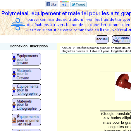
Polymetaal
Connexion
Inscription
Accueil
>
Matériels pour la gravure en taille-douce
Onglettes droites
>
Edward Lyons, Onglettes droi
(Google translate
aux burins ellipt
mais pour la gra
onglettes on 