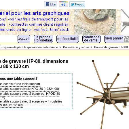
Équipements pour la gravure en taille douce
>
Presses de gravure
>
Presse de gravure HP-80
e de gravure HP-80, dimensions
u 80 x 130 cm
ous une table support?
s besoin d'une table support
ne table support simple HPO-80
(+
€324.00
)
ne table support avec 2 étagères, HPOD-80
.00
)
e table support avec 2 étagères + 4 roulettes
W-80
(+
€735.00
)