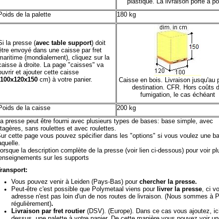
plastique. La livraison porte à po
Poids de la palette
180 kg
Si la presse (
avec table support
) doit
être envoyé dans une caisse par fret
maritime (mondialement), cliquez sur la
caisse à droite. La page "caisses" va
ouvrir et ajouter cette caisse
100x120x150
cm) à votre panier.
Caisse en bois. Livraison jusqu'au 
destination. CFR. Hors coûts 
fumigation, le cas échéant
Poids de la caisse
200 kg
a presse peut être fourni avec plusieurs types de bases: base simple, avec
tagères, sans roulettes et avec roulettes.
ur cette page vous pouvez spécifier dans les "options" si vous voulez une ba
aquelle.
orsque la description complète de la presse (voir lien ci-dessous) pour voir pl
enseignements sur les supports
ransport:
Vous pouvez venir à Leiden (Pays-Bas) pour
chercher la presse.
Peut-être c'est possible que Polymetaal viens pour
livrer la presse
, ci v
adresse n'est pas loin d'un de nos routes de livraison. (Nous sommes à P
régulièrement)
.
Livraison par fret routier
(DSV). (Europe). Dans ce cas vous ajoutez, ic
dessus, une palette à votre panier. De cette manière vous pouvez voir un