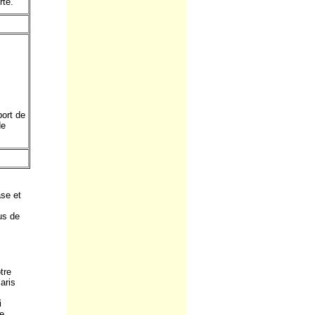
rte.
port de
de
se et
us de
otre
aris
i
e