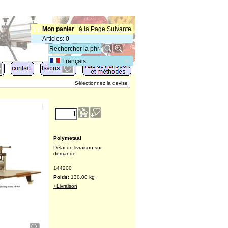
Mon panier
à la Page Suivante
Articles
:
0
Français
Sélectionnez la devise
€
3,520.41
(excl. TVA )
Polymetaal
Délai de livraison:
sur
demande
144200
Poids:
130.00
kg
+Livraison