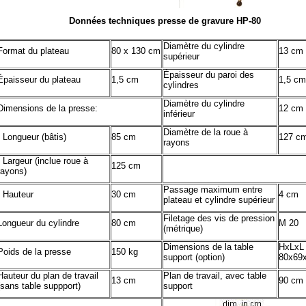
Données techniques presse de gravure HP-80
Diamètre du cylindre
Format du plateau
80 x 130 cm
13 cm
supérieur
Épaisseur du paroi des
Épaisseur du plateau
1,5 cm
1,5 cm
cylindres
Diamètre du cylindre
Dimensions de la presse:
12 cm
inférieur
Diamètre de la roue à
- Longueur (bâtis)
85 cm
127 c
rayons
- Largeur (inclue roue à
125 cm
rayons)
Passage maximum entre
- Hauteur
30 cm
4 cm
plateau et cylindre supérieur
Filetage des vis de pression
Longueur du cylindre
80 cm
M 20
(métrique)
Dimensions de la table
HxLxL
Poids de la presse
150 kg
support (option)
80x69
Hauteur du plan de travail
Plan de travail, avec table
13 cm
90 cm
(sans table suppport)
support