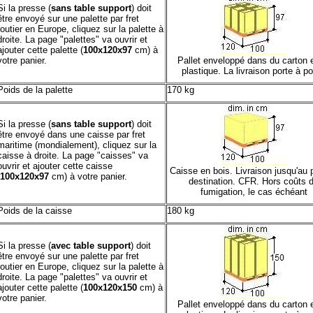
Si la presse (
sans table support
) doit
être envoyé sur une palette par fret
routier en Europe, cliquez sur la palette à
droite. La page "palettes" va ouvrir et
ajouter cette palette (
100x120x97
cm) à
votre panier.
Pallet enveloppé dans du carton 
plastique. La livraison porte à po
Poids de la palette
170 kg
Si la presse (
sans table support
) doit
être envoyé dans une caisse par fret
maritime (mondialement), cliquez sur la
caisse à droite. La page "caisses" va
ouvrir et ajouter cette caisse
Caisse en bois. Livraison jusqu'au 
100x120x97
cm) à votre panier.
destination. CFR. Hors coûts 
fumigation, le cas échéant
Poids de la caisse
180 kg
Si la presse (
avec table support
) doit
être envoyé sur une palette par fret
routier en Europe, cliquez sur la palette à
droite. La page "palettes" va ouvrir et
ajouter cette palette (
100x120x150
cm) à
votre panier.
Pallet enveloppé dans du carton 