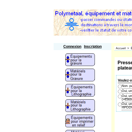
Polymetaal
Connexion
Inscription
Accueil
>
Press
platea
Voulez-v
Non. pa
Oui, u
Oui, u
(+
€569
Oui, un
HPOD