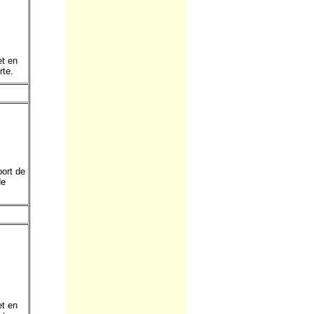
et en
rte.
port de
de
et en