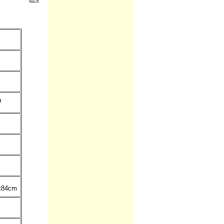
m
x84cm