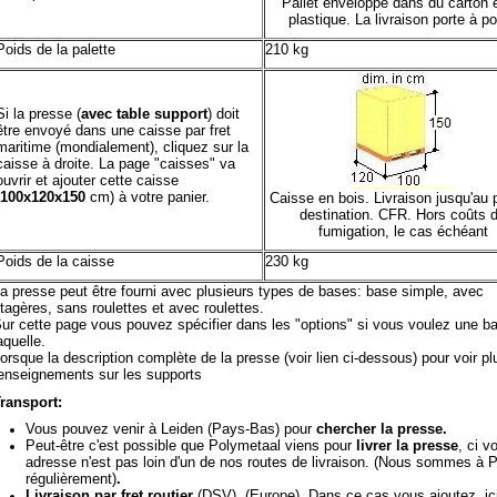
Pallet enveloppé dans du carton 
plastique. La livraison porte à po
Poids de la palette
210 kg
Si la presse (
avec table support
) doit
être envoyé dans une caisse par fret
maritime (mondialement), cliquez sur la
caisse à droite. La page "caisses" va
ouvrir et ajouter cette caisse
100x120x150
cm) à votre panier.
Caisse en bois. Livraison jusqu'au 
destination. CFR. Hors coûts 
fumigation, le cas échéant
Poids de la caisse
230 kg
a presse peut être fourni avec plusieurs types de bases: base simple, avec
tagères, sans roulettes et avec roulettes.
ur cette page vous pouvez spécifier dans les "options" si vous voulez une ba
aquelle.
orsque la description complète de la presse (voir lien ci-dessous) pour voir pl
enseignements sur les supports
ransport:
Vous pouvez venir à Leiden (Pays-Bas) pour
chercher la presse.
Peut-être c'est possible que Polymetaal viens pour
livrer la presse
, ci v
adresse n'est pas loin d'un de nos routes de livraison. (Nous sommes à P
régulièrement)
.
Livraison par fret routier
(DSV). (Europe). Dans ce cas vous ajoutez, ic