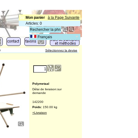
Mon panier
à la Page Suivante
Articles
:
0
Français
0
Sélectionnez la devise
€
3,707.00
(excl. TVA )
Polymetaal
Délai de livraison:
sur
demande
142200
Poids:
150.00
kg
+Livraison