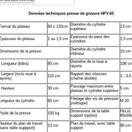
nt rond lourd
(+
€178.00
)
Données techniques presse de gravure HPV-60
Diamètre du cylindre
Format du plateau
60 x 120cm
13 cm
supérieur
Épaisseur du paroi des
Épaisseur du plateau
1 ou 1,5 cm
1,5 cm
cylindres
Diamètre du cylindre
Dimensions de la presse:
10 cm
inférieur
Diamètre de la roue à
- Longueur (bâtis)
85 cm
108 c
rayons
- Largeur (inclu roue à
Rapport des vitesses
110 cm
1 : 3,5
rayons)
(chaîne double)
Passage maximum entre
- Hauteur
30 cm
5 cm
plateau et cylindre supérieur
Filetage des vis de pression
Longueur du cylindre
60 cm
M 20
(métrique)
Dimensions de la table
HxLxL
Poids de la presse
150 kg
support (option)
80x69
Hauteur du plan de travail
Plan de travail, avec table
13 cm
90 cm
(sans table suppport)
support