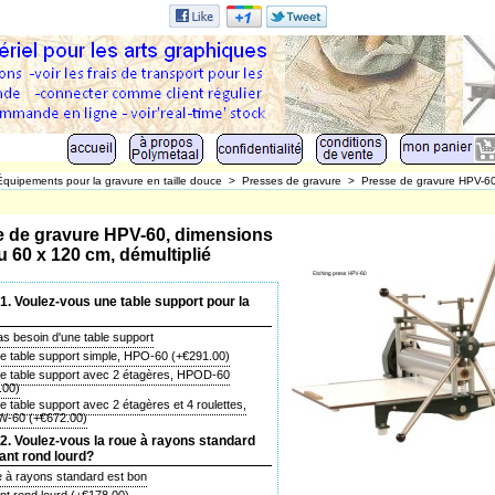
Équipements pour la gravure en taille douce
>
Presses de gravure
>
Presse de gravure HPV-6
e de gravure HPV-60, dimensions
u 60 x 120 cm, démultiplié
. Voulez-vous une table support pour la
s besoin d'une table support
ne table support simple, HPO-60
(+
€291.00
)
ne table support avec 2 étagères, HPOD-60
.00
)
e table support avec 2 étagères et 4 roulettes,
W-60
(+
€672.00
)
. Voulez-vous la roue à rayons standard
lant rond lourd?
e à rayons standard est bon