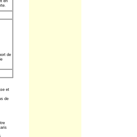
et en
rte.
port de
de
se et
us de
otre
aris
i