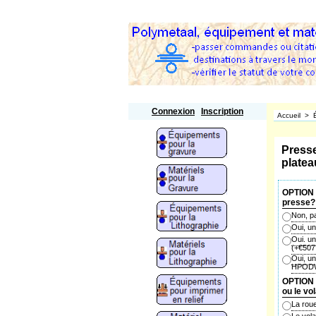
Polymetaal
Connexion
Inscription
Accueil
>
Press
platea
OPTION 1
presse?
Non, pa
Oui, u
Oui. u
(+
€507
Oui, un
HPOD
OPTION 2
ou le vo
La rou