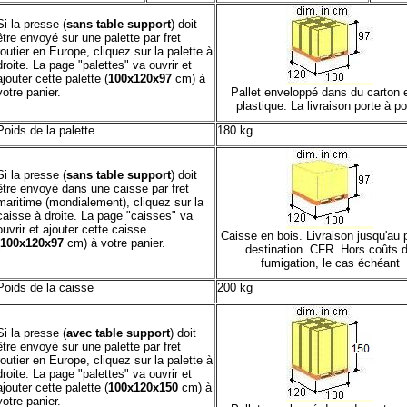
Si la presse (
sans table support
) doit
être envoyé sur une palette par fret
routier en Europe, cliquez sur la palette à
droite. La page "palettes" va ouvrir et
ajouter cette palette (
100x120x97
cm) à
votre panier.
Pallet enveloppé dans du carton 
plastique. La livraison porte à po
Poids de la palette
180 kg
Si la presse (
sans table support
) doit
être envoyé dans une caisse par fret
maritime (mondialement), cliquez sur la
caisse à droite. La page "caisses" va
ouvrir et ajouter cette caisse
Caisse en bois. Livraison jusqu'au 
100x120x97
cm) à votre panier.
destination. CFR. Hors coûts 
fumigation, le cas échéant
Poids de la caisse
200 kg
Si la presse (
avec table support
) doit
être envoyé sur une palette par fret
routier en Europe, cliquez sur la palette à
droite. La page "palettes" va ouvrir et
ajouter cette palette (
100x120x150
cm) à
votre panier.