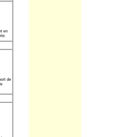
et en
rte.
port de
de