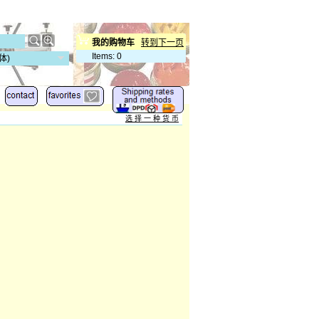
我的购物车
转到下一页
Items
:
0
体)
选 择 一 种 货 币