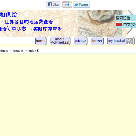
中文(简
oducts
>
beguin
>
index K