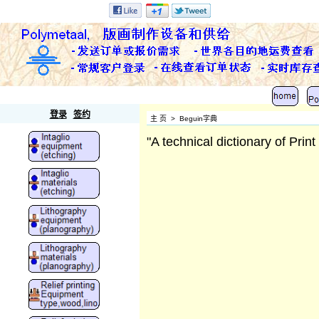
Polymetaal
登录
签约
主 页
>
Beguin字典
"A technical dictionary of Prin