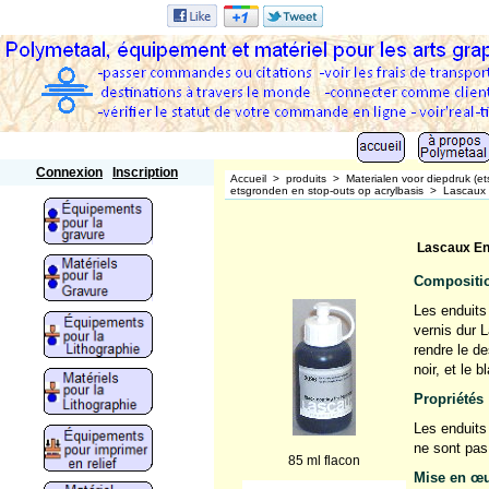
Polymetaal
Connexion
Inscription
Accueil
>
produits
>
Materialen voor diepdruk (et
etsgronden en stop-outs op acrylbasis
>
Lascaux
Lascaux End
Compositio
Les enduits
vernis dur 
rendre le de
noir, et le 
Propriétés 
Les enduits
ne sont pas
85 ml flacon
Mise en œu