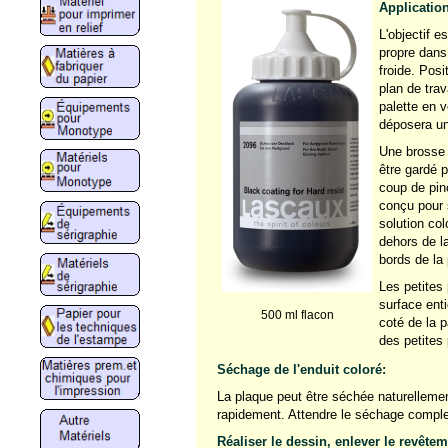
Application
L'objectif e
propre dans 
froide. Posi
plan de trav
palette en v
déposera un
Une brosse 
être gardé p
coup de pinc
conçu pour 
solution co
dehors de la
bords de la
Les petites 
surface ent
500 ml flacon
coté de la p
des petites 
Séchage de l'enduit coloré:
La plaque peut être séchée naturellement
rapidement. Attendre le séchage complet
Réaliser le dessin, enlever le revêtem